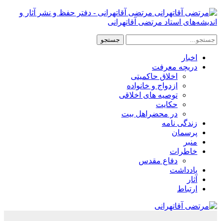
مرتضی آقاتهرانی - دفتر حفظ و نشر آثار و
اندیشه‌های استاد مرتضی آقاتهرانی
اخبار
دریچه معرفت
اخلاق حاکمیتی
ازدواج و خانواده
توصیه های اخلاقی
حکایت
در محضراهل بیت
زندگی نامه
پرسمان
منبر
خاطرات
دفاع مقدس
یادداشت
آثار
ارتباط