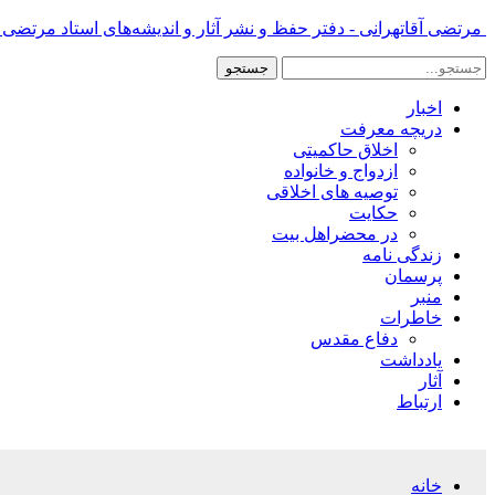
مرتضی آقاتهرانی - دفتر حفظ و نشر آثار و اندیشه‌های استاد مرتضی آ
اخبار
دریچه معرفت
اخلاق حاکمیتی
ازدواج و خانواده
توصیه های اخلاقی
حکایت
در محضراهل بیت
زندگی نامه
پرسمان
منبر
خاطرات
دفاع مقدس
یادداشت
آثار
ارتباط
خانه