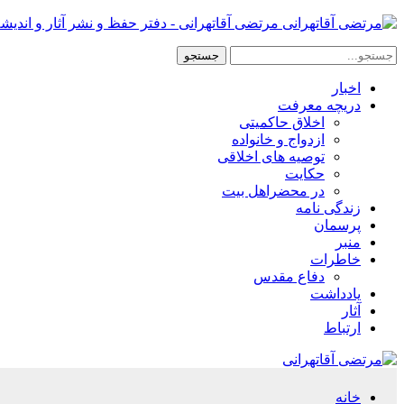
مرتضی آقاتهرانی - دفتر حفظ و نشر آثار و اندیش
اخبار
دریچه معرفت
اخلاق حاکمیتی
ازدواج و خانواده
توصیه های اخلاقی
حکایت
در محضراهل بیت
زندگی نامه
پرسمان
منبر
خاطرات
دفاع مقدس
یادداشت
آثار
ارتباط
خانه