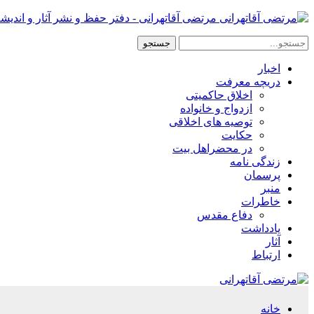
مرتضی آقاتهرانی - دفتر حفظ و نشر آثار و اندیش
اخبار
دریچه معرفت
اخلاق حاکمیتی
ازدواج و خانواده
توصیه های اخلاقی
حکایت
در محضراهل بیت
زندگی نامه
پرسمان
منبر
خاطرات
دفاع مقدس
یادداشت
آثار
ارتباط
خانه