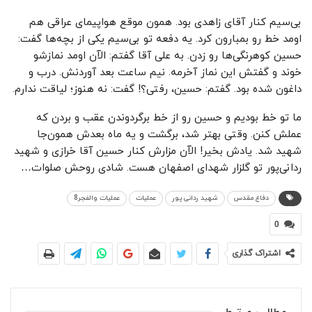
بی‌سیم کنار آقای زاهدی بود. همون موقع هواپیمای عراقی هم
اومد خط رو بمبارون کرد. یه دفعه تو بی‌سیم یکی از بچه‌ها گفت:
حسین کوهرنگی‌ها رو زدن. به علی آقا گفتم: الآن اومد نمازشو
خوند و گفتش این نماز آخرمه. نیم ساعت بعد آوردنش. درب و
داغون شده بود. گفتم: حسین، رفتی؟! گفت: نه هنوز؛ لیاقت ندارم.
ما تو خط بودیم و حسین رو از خط برگردوندن عقب و بردن که
عملش کنن. وقتی بهتر شد، برگشت و یه ماه بعدش همون‌جا
شهید شد. یادش بخیر! الآن مزارش کنار حسین آقا خرازی و شهید
ردانی‌پور تو گلزار شهدای اصفهان هست. شادی روحش صلوات…
دفاع مقدس
شهید ردانی پور
عملیات
عملیات والفجر8
0
اشتراک گذاری