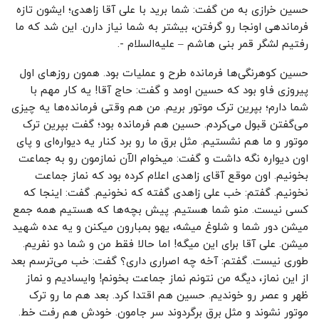
حسین خرازی به من گفت: شما برید با علی آقا زاهدی؛ ایشون تازه
فرماندهی اونجا رو گرفتن، بیشتر به شما نیاز دارن. این شد که ما
رفتیم لشگر قمر بنی هاشم – علیه‌السلام -.
حسین کوهرنگی‌ها فرمانده طرح و عملیات بود. همون روزهای اول
پیروزی فاو بود که حسین اومد و گفت: حاج آقا! یه کار مهم با
شما دارم؛ بپرین ترک موتور بریم. من هم وقتی فرمانده‌ها یه چیزی
می‌گفتن قبول می‌کردم. حسین هم فرمانده بود؛ گفت بپرین ترک
موتور و ما هم نشستیم. مثل برق ما رو برد کنار یه دیواره‌ای و پای
اون دیواره نگه داشت و گفت: میخوام الآن نمازمون رو به جماعت
بخونیم. اون موقع آقای زاهدی اعلام کرده بود که نماز جماعت
نخونیم. گفتم: خب علی زاهدی گفته که نخونیم. گفت: اینجا که
کسی نیست. منو شما هستیم. پیش بچه‌ها که هستیم همه جمع
میشن دور شما و شلوغ میشه، یهو بمبارون میکنن و یه عده شهید
میشن. علی آقا برای این میگه! اما حالا فقط من و شما دو نفریم.
طوری نیست. گفتم: آخه چه اصراری داری؟ گفت: خب می‌ترسم بعد
از این نماز، دیگه من نتونم نماز جماعت بخونم! وایسادیم و نماز
ظهر و عصر رو خوندیم. حسین هم اقتدا کرد. بعد هم ما رو ترک
موتور نشوند و مثل برق برگردوند سر جامون. خودش هم رفت خط.