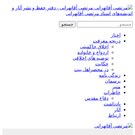
مرتضی آقاتهرانی - دفتر حفظ و نشر آثار و
اندیشه‌های استاد مرتضی آقاتهرانی
اخبار
دریچه معرفت
اخلاق حاکمیتی
ازدواج و خانواده
توصیه های اخلاقی
حکایت
در محضراهل بیت
زندگی نامه
پرسمان
منبر
خاطرات
دفاع مقدس
یادداشت
آثار
ارتباط