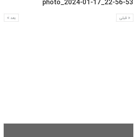
photo_2024-01-17_22-56-53
قبلی
بعد