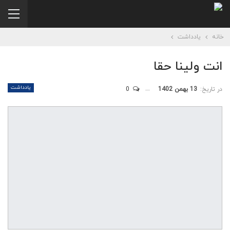
خانه
یادداشت
انت ولینا حقا
یادداشت
در تاریخ:
13 بهمن 1402
0