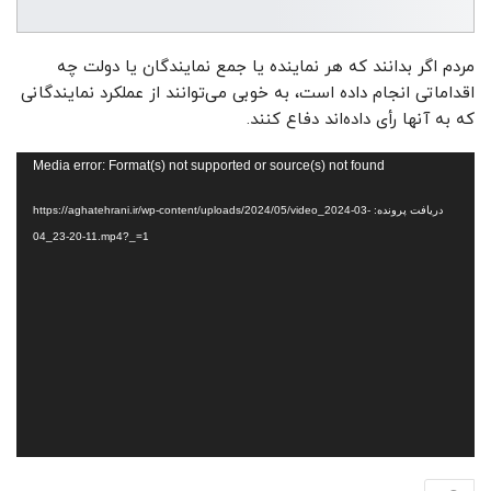
مردم اگر بدانند که هر نماینده یا جمع نمایندگان یا دولت چه
اقداماتی انجام داده است، به خوبی می‌توانند از عملکرد نمایندگانی
که به آنها رأی داده‌اند دفاع کنند.
نمایشگر
Media error: Format(s) not supported or source(s) not found
ویدیو
دریافت پرونده: https://aghatehrani.ir/wp-content/uploads/2024/05/video_2024-03-
04_23-20-11.mp4?_=1