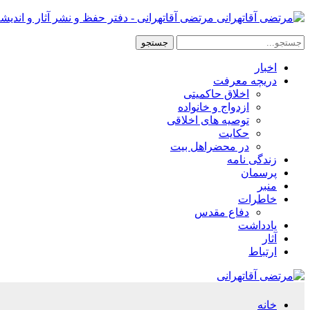
مرتضی آقاتهرانی - دفتر حفظ و نشر آثار و اندیش
اخبار
دریچه معرفت
اخلاق حاکمیتی
ازدواج و خانواده
توصیه های اخلاقی
حکایت
در محضراهل بیت
زندگی نامه
پرسمان
منبر
خاطرات
دفاع مقدس
یادداشت
آثار
ارتباط
خانه