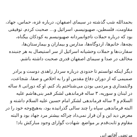
بحمدالله شب گذشته در سیمای اصفهان، درباره غزه، حماس، جهاد،
مقاومت، فلسطین، صهیونیسم، اسرائیل و… صحبت کردم. توفیقی
بود که درباره حملات ناجوانمردانه صهیونیسم به کودکان بیگناه،
بچه‌ها، خانم‌ها، اردوگاه‌ها، مدارس و بیماران و بیمارستان‌ها،
سفارت‌ها و حملات وحشیانه اسرائیل از سر استیصال به هر جنبنده
مخالف در صدا و سیمای اصفهان قدری صحبت داشته باشم.
دیگر اینکه توانستم تا حدودی درباره سردار زاهدی دوست و برادر
صمیمی که از دوران دفاع مقدس او را به اخلاص و صفا، شجاعت،
ولایتمداری و مردمی بودن می‌شناختم یاد کنم. او که دورانی ۸ ساله
در لبنان و سوریه، ۳ ساله فرماندهی لشکر قمر بنی‌هاشم علیه
السلام و ۴ ساله فرماندهی لشکر امام حسین علیه السلام داشته و
البته فرماندهی سپاه را چند سالی گذرانیده بود، به‌هیچ‌وجه خود را در
معرض دید این و آن قرار نمی‌داد چراکه بیشتر مرد جهاد بود و البته
مقاوم و ثابت‌قدم بر مواضع. شهادت گوارای وجود مبارکش باد!
مرتضی آقاتهرانی