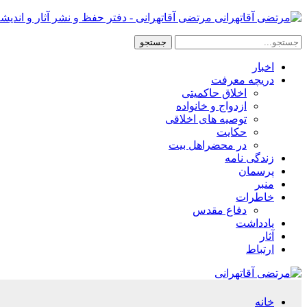
مرتضی آقاتهرانی - دفتر حفظ و نشر آثار و اندیش
اخبار
دریچه معرفت
اخلاق حاکمیتی
ازدواج و خانواده
توصیه های اخلاقی
حکایت
در محضراهل بیت
زندگی نامه
پرسمان
منبر
خاطرات
دفاع مقدس
یادداشت
آثار
ارتباط
خانه