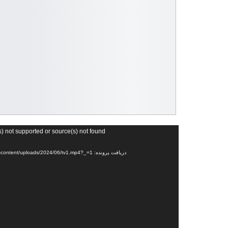
نمایشگر
s) not supported or source(s) not found
ویدیو
دریافت پرونده: https://aghatehrani.ir/wp-content/uploads/2024/06/tv1.mp4?_=1