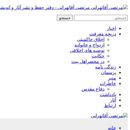
مرتضی آقاتهرانی - دفتر حفظ و نشر آثار و اندیش
اخبار
دریچه معرفت
اخلاق حاکمیتی
ازدواج و خانواده
توصیه های اخلاقی
حکایت
در محضراهل بیت
زندگی نامه
پرسمان
منبر
خاطرات
دفاع مقدس
یادداشت
آثار
ارتباط
خانه