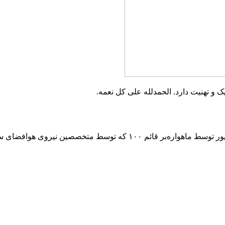
????گفتنی است ماهواره تحقیقاتی «چمران – ۱» صبح امروز ۲۴ شهریور توسط