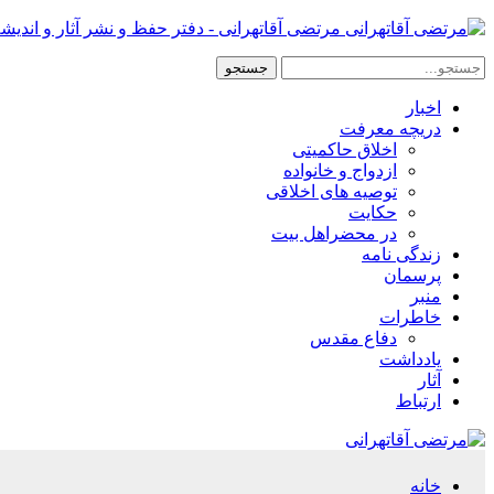
مرتضی آقاتهرانی - دفتر حفظ و نشر آثار و اندیش
اخبار
دریچه معرفت
اخلاق حاکمیتی
ازدواج و خانواده
توصیه های اخلاقی
حکایت
در محضراهل بیت
زندگی نامه
پرسمان
منبر
خاطرات
دفاع مقدس
یادداشت
آثار
ارتباط
خانه