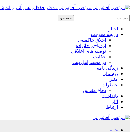
مرتضی آقاتهرانی - دفتر حفظ و نشر آثار و اندیش
اخبار
دریچه معرفت
اخلاق حاکمیتی
ازدواج و خانواده
توصیه های اخلاقی
حکایت
در محضراهل بیت
زندگی نامه
پرسمان
منبر
خاطرات
دفاع مقدس
یادداشت
آثار
ارتباط
خانه