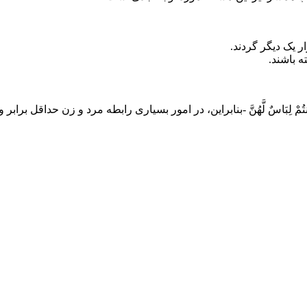
نتُمْ لِبَاسٌ لَّهُنَّ -بنابراین، در امور بسیاری رابطه مرد و زن حداقل برا