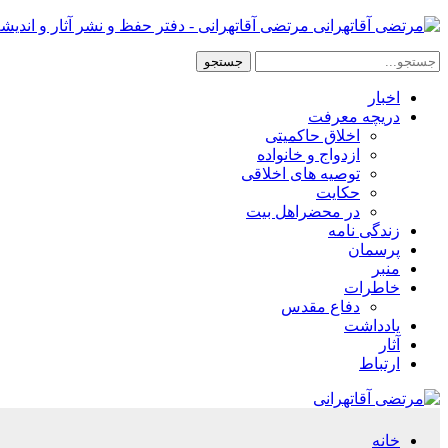
مرتضی آقاتهرانی - دفتر حفظ و نشر آثار و اندیش
اخبار
دریچه معرفت
اخلاق حاکمیتی
ازدواج و خانواده
توصیه های اخلاقی
حکایت
در محضراهل بیت
زندگی نامه
پرسمان
منبر
خاطرات
دفاع مقدس
یادداشت
آثار
ارتباط
خانه