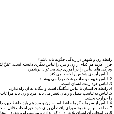
رابطه زن و شوهر در زندگی چگونه باید باشد؟
قرآن کریم هر کدام از زن و مرد را لباس دیگری دانسته است. “هُنَّ لِبَاسٌ ل
ویژگی های لباس را در اموری چند می توان برشمرد:
1. لباس آبروی شخص را حفظ می کند.
2. لباس عیوب و نقائص شخص را می پوشاند.
3. لباس خود زینت انسان است.
4. رابطه ی انسان با لباس تنگاتنگ است و بیگانه به آن راه ندارد.
5. لباس به تناسب فصل و زمان تغییر می یابد. مرد و زن باید مراعات
را حرارت بخشد.
6. لباس از سرما و گرما حافظ است، زن و مرد هم باید حافظ دین، دارایی و سلامت یک دیگر باشند.
7. صاحب لباس همیشه برای یافت آن برای خود حق انتخاب قائل است.
8. در انتخاب آن انسان تلاش دارد که اندازه و مناسب او باشد. در انتخاب همسر نیز این مسئله مورد توجه جدی است.