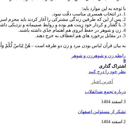
با توجه به این موارد باید:
1. در انتخاب همسری مناسب دقّت نمود.
2. پس از این که طرفین زندگی مشترکی را آغاز کردند باید محرم اسرار یک دیگر گردند.
3. با گفتار و کردار خود زینت هم بوده و روابط صمیمانه و نزدیکی داشته باشند.
4. زن و شوهر در حفظ آبروی هم اهتمام جدّی داشته باشند.
5. در مقابل برخورد های هم انعطاف به خرج دهند.
به بیان قرآن لباس بودن مرد و زن دو طرفه است – هُنَّ لِبَاسٌ لَّکُمْ وَأَ
رابطه زن و شوهر
زن و شوهر
0
اشتراک گذاری
نظر خود را درج کنید
آخرین اخبار
درباره تجمع ضدانقلاب
3 اسفند 1404
تشکر از مسئولین اصفهان
2 اسفند 1404