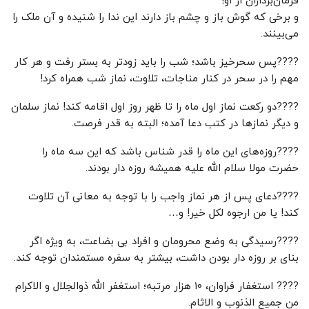
فرمان‌برداران از او!
و برخی که گوش باز و چشم باز دارند این ندا را شنیده و آن ملک را
می‌بینند.
????پس سحرخیز باشد؛ شب را باید زودتر به بستر رفت و هر کار
مهم را در سحر در کنار مناجات، تلاوت، نماز شب همراه کرد!
????دو رکعت نماز اول ماه را تا ظهر روز اول اقامه کند! نماز سلمان
و دیگر نمازها در کتب دعا آمده؛ البته به قدر فرصت.
????روزه‌های این ماه را قدر شناس باشد که این سه ماه را
حضرت مولا سلام الله علیه همیشه روزه دار بودند.
????دعای پس از هر نماز واجب را با توجه به معانی آن تلاوت
کند! یا من ارجوه لکل خیر! و…
????رسیدگی به وضع محرومان و افراد بی بضاعت، به ویژه اگر
بنای بر روزه دار بودن داشت، بیشتر به سفره مستمندان توجه کند.
???? استغفار فراوان، ۱۰ هزار مرتبه؛ استغفر الله ذوالجلال و الاکرام
من جمیع الذنوب و الاثام.