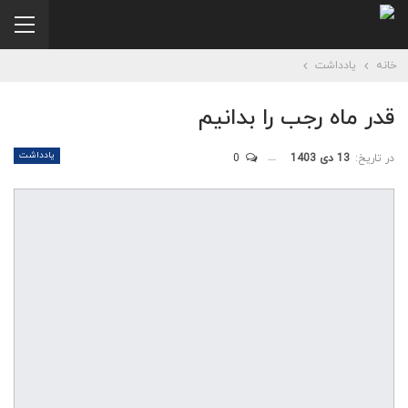
خانه
یادداشت
قدر ماه رجب را بدانیم
یادداشت
در تاریخ:
13 دی 1403
0