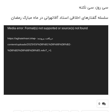
سی روز، سی نکته
سلسله گفتارهای اخلاقی استاد آقاتهرانی در ماه مبارک رمضان
نمایشگر
Media error: Format(s) not supported or source(s) not found
ویدیو
دریافت پرونده: https://aghatehrani.ir/wp-
content/uploads/2025/03/%D8%B1%D9%88%D8%B2-
%D8%B3%D9%88%D9%85.m4v?_=1
0