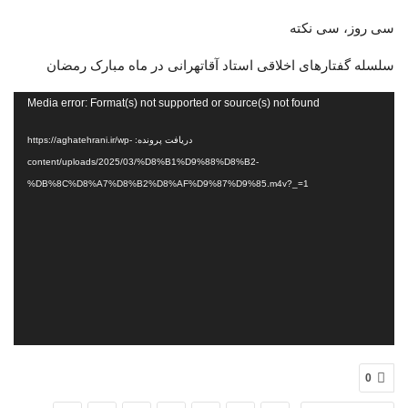
سی روز، سی نکته
سلسله گفتارهای اخلاقی استاد آقاتهرانی در ماه مبارک رمضان
نمایشگر
Media error: Format(s) not supported or source(s) not found
ویدیو
دریافت پرونده: https://aghatehrani.ir/wp-
content/uploads/2025/03/%D8%B1%D9%88%D8%B2-
%DB%8C%D8%A7%D8%B2%D8%AF%D9%87%D9%85.m4v?_=1
0