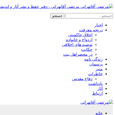
مرتضی آقاتهرانی - دفتر حفظ و نشر آثار و اندیش
اخبار
دریچه معرفت
اخلاق حاکمیتی
ازدواج و خانواده
توصیه های اخلاقی
حکایت
در محضراهل بیت
زندگی نامه
پرسمان
منبر
خاطرات
دفاع مقدس
یادداشت
آثار
ارتباط
خانه