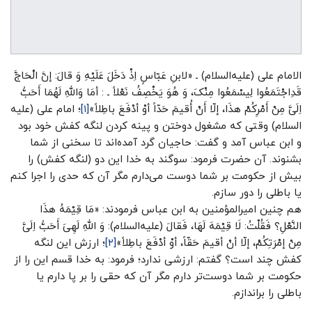
الامام علی (علیه‌السلام) ـ «لابنِ عَبّاسٍ اِذْ دَخَلَ عَلَیْهِ وَ قالَ: إنَّ الْحَاجَّ
قَدِاجْتَمَعُوا لِیسْمَعُوا مِنْکَ، وَ هُوَ یَخْصِفُ نَعْلاً ـ : أمَا وَاللهِ لَهُمَا أَحَبُّ
اِلَیَّ مِنْ أَمْرِکُمْ هذَا، إلّا أَنْ أُقیمَ حَدّاً أوْ أدْفَعَ باطِلاً»
[۱]
؛ امام علی (علیه
السلام) وقتی که مشغول دوختن و پینه کردن لنگه کفش خود بود
و ابن عباس آمد و گفت: حاجیان گرد آمده‌اند تا سخنی از شما
بشنوند. آن حضرت فرمود: سوگند به خدا این دو (لنگه کفش) را
بیش از حکومت بر شما دوست می‌دارم مگر آن که حدی را اجرا کنم
یا باطلی را دور سازم.
هم چنین امیرالمؤمنین به ابن عباس فرمودند: «مَا قِیْمَهُ هذَا
النَّعْلِ؟ فَقُلْتُ: لَا قِیْمَهَ لَهَا، فَقالَ (علیه‌السلام): وَ اللهِ لَهِیَ أَحَبُّ اِلَیَّ
مِنْ إمْرَتِکُمْ، إلّا أنْ أقیمَ حَقّاً، أوْ أدْفَعَ باطِلاً»
[۲]
؛ ارزش این لنگه
کفش چند است؟ گفتم: ارزشی ندارد؛ فرمود: به خدا قسم این را از
حکومت بر شما دوست‌تر دارم مگر آن که حقی را بر پا دارم یا
باطلی را براندازم.