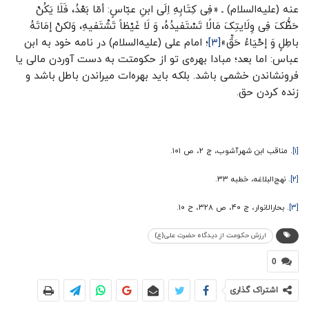
عنه (علیه‌السلام) ـ «فِی کِتَابِهِ اِلَی ابنِ عبّاسٍ: أمّا بَعْدُ، فَلَا یَکُنْ
حَظُّکَ فِی وِلَایتِکَ مَالًا تَسْتَفیدُهُ، وَ لَا غَیْظاً تَشْتَفیهِ، وَلکنْ إمَاتَهُ
باطِلٍ وَ إحْیَاءُ حَقٍّ»
[۳]
؛ امام علی (علیه‌السلام) در نامه خود به ابن
عباس: اما بعد؛ مبادا بهره‌ی تو از حکومتت به دست آوردن مالی یا
فرونشاندن خشمی باشد. بلکه باید بهره‌ات میراندن باطل باشد و
زنده کردن حق.
[۱]
. مناقب ابن شهرآشوب، ج ۲، ص ۱۰۱.
[۲]
. نهج‌البلاغه، خطبه ۳۳.
[۳]
. بحارالانوار، ج ۴۰، ص ۳۲۸، ح ۱۰.
ارزش حکومت از دیدگاه حضرت علی(ع)
0
اشتراک گذاری