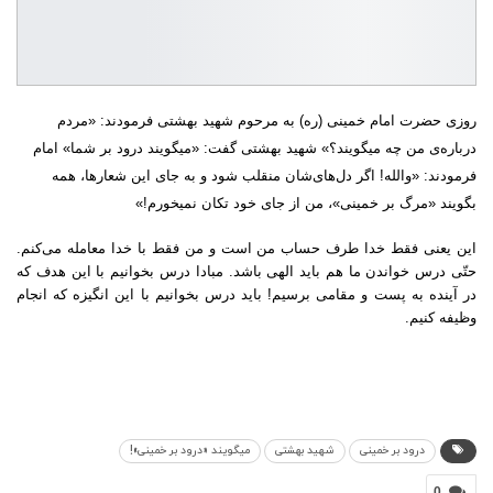
روزی حضرت امام خمینی (ره) به مرحوم شهید بهشتی فرمودند: «مردم
درباره‌ی من چه میگویند؟» شهید بهشتی گفت: «میگویند درود بر شما» امام
فرمودند: «والله! اگر دل‌های‌شان منقلب شود و به جای این شعارها، همه
بگویند «مرگ بر خمینی»، من از جای خود تکان نمیخورم!»
این یعنی فقط خدا طرف حساب من است و من فقط با خدا معامله می‌کنم.
حتّی درس خواندن ما هم باید الهی باشد. مبادا درس بخوانیم با این هدف که
در آینده به پست و مقامی برسیم! باید درس بخوانیم با این انگیزه که انجام
وظیفه کنیم.
درود بر خمینی
شهید بهشتی
میگویند «درود بر خمینی»!
0