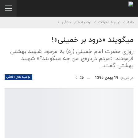
خانه
دریچه معرفت
توصیه های اخلاقی
میگویند «درود بر خمینی»!
روزی حضرت امام خمینی (ره) به مرحوم شهيد بهشتی
فرمودند: «مردم درباره‌ی من چه ميگويند؟» شهيد
بهشتی گفت...
توصیه های اخلاقی
در تاریخ:
19 بهمن 1395
0