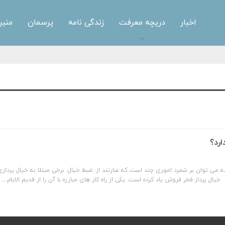
اخبار
دریچه معرفت
زندگی نامه
پرسمان
منبر
ارد؟
طه می توان بر شمرد اموری چند است که عبارتند از: ضبط خیال: برخی مبتلا به خیال پرداز
ُرٌ» خیال پرداز فخر فروش یاد کرده است. یکی از راه کار های مبارزه با آن را از قدیم الایام…