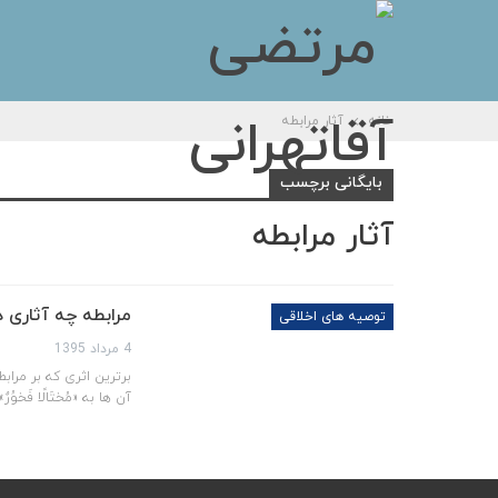
خانه
آثار مرابطه
بایگانی برچسب
آثار مرابطه
مرابطه چه آثاری د
توصیه های اخلاقی
4 مرداد 1395
برترین اثری که بر مراب
آن ها به «مُختَالًا فَخو