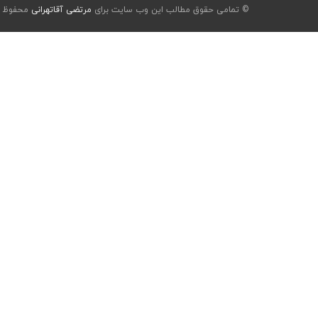
© تمامی حقوق مطالب این وب سایت برای
مرتضی آقاتهرانی
محفوظ ا