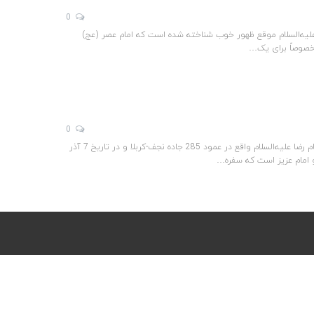
0
 علیه‌السلام موقع ظهور خوب شناخته شده است که امام عصر (عج)
مخصوصاً برای یک…
0
اشاره: متن حاضر، گزیده سخنرانی استاد مرتضی آقاتهرانی در هیأت شباب‌الامام‌الخمینی (ره) است که در موکب امام رضا علیه‌السلام واقع در عمود 285 جاده نجف-کربلا و در تاریخ 7 آذر