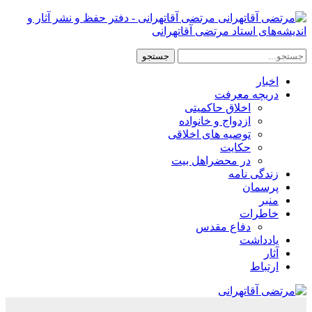
مرتضی آقاتهرانی - دفتر حفظ و نشر آثار و
اندیشه‌های استاد مرتضی آقاتهرانی
اخبار
دریچه معرفت
اخلاق حاکمیتی
ازدواج و خانواده
توصیه های اخلاقی
حکایت
در محضراهل بیت
زندگی نامه
پرسمان
منبر
خاطرات
دفاع مقدس
یادداشت
آثار
ارتباط