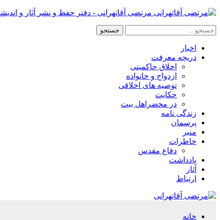
مرتضی آقاتهرانی - دفتر حفظ و نشر آثار و اندیش
اخبار
دریچه معرفت
اخلاق حاکمیتی
ازدواج و خانواده
توصیه های اخلاقی
حکایت
در محضراهل بیت
زندگی نامه
پرسمان
منبر
خاطرات
دفاع مقدس
یادداشت
آثار
ارتباط
خانه