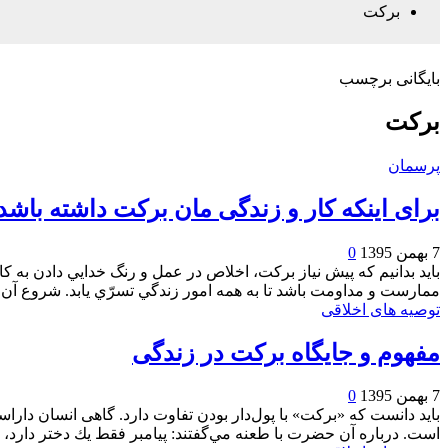
برکت
بایگانی برچسب
برکت
پرسمان
برای اینکه کار و زندگی مان برکت داشته باشد
7 بهمن 1395
0
بايد بدانيم كه پيش نياز بركت، اخلاص در عمل و رنگ خدايي دادن به 
ممارست و مداومت باشد تا به همه امور زندگي تسرّي يابد. شروع آ
توصیه های اخلاقی
مفهوم و جایگاه برکت در زندگی
7 بهمن 1395
0
بايد دانست كه «بركت» با پول‌دار بودن تفاوت دارد. گاهی انسان دارا
است. درباره آن حضرت با طعنه مي‌گفتند: پيامبر فقط يك دختر دارد