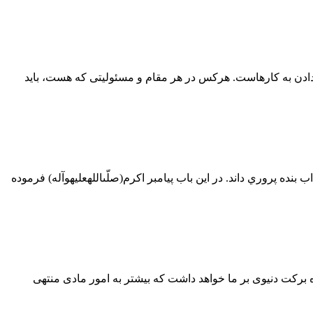
ی دادن به كارهاست. هركس در هر مقام و مسئوليتی كه هست، بايد
ه پروري داند. در اين باب پيامبر اكرم(صلّى‏الله‏عليه‏و‏آله) فرموده
بركت دنيوی بر ما خواهد داشت كه بيشتر به امور مادی منتهی