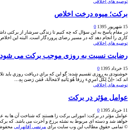
توصیه های اخلاقی
برکت؛ میوه درخت اخلاص
15 شهریور 1395
0
در مقام پاسخ به اين سؤال كه چه كنيم تا زندگی سرشار از بركتی داش
كاری را انجام دهد كه در مسير رضای پروردگار است. البته اين اخلا
توصیه های اخلاقی
رضایت نسبت به روزی موجب برکت می شود
15 خرداد 1395
0
خوشنودی به روزی تقسيم شده: گو اين كه براي دريافت روزي بايد تلاش كرد
اند كه: «اِنَّ لِكُلِّ امرِىٍ‏ء رِزقاً هُوَ يَأتيهِ لامَحالَةَ، فَمَن رَضىَ بِهِ…
توصیه های اخلاقی
عوامل مؤثر در برکت
11 خرداد 1395
0
عوامل مؤثر در بركت: اموراتی بركت زا هستند كه شناخت آن ها به عن
خواهد شد و دسته ای مربوط به نشئه برزخ و آخرت می باشد. كه برک
© تمامی حقوق مطالب این وب سایت برای
مرتضی آقاتهرانی
محفوظ 