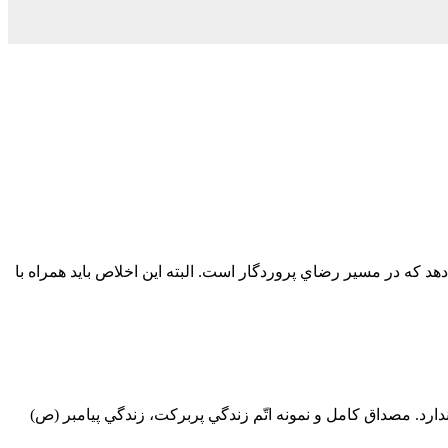
د كه در مسير رضاي پروردگار است. البته اين اخلاص بايد همراه با
دارد. مصداق كامل و نمونه اتّم زندگي پربركت، زندگي پيامبر (ص)