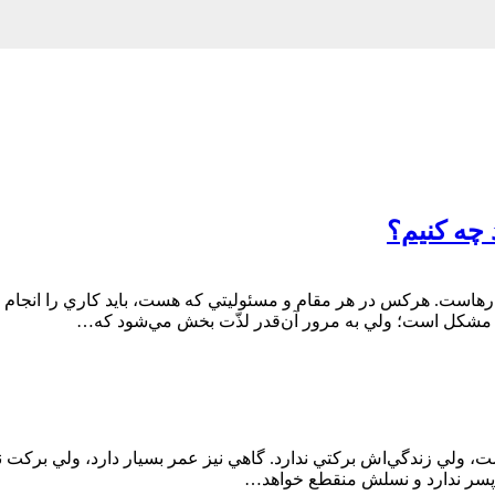
 چه کنیم؟
كارهاست. هركس در هر مقام و مسئوليتي كه هست، بايد كاري را انجام ده
ن مشكل است؛ ولي به مرور آن‌قدر لذّت بخش مي‌شود كه…
ست، ولي زندگي‌اش بركتي ندارد. گاهي نيز عمر بسيار دارد، ولي بركت ن
، پسر ندارد و نسلش منقطع خواهد…