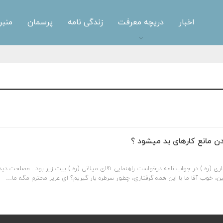
اخبار
دریچه معرفت
زندگی نامه
پرسمان
منبر
ن مانع کارهای بد میشود ؟
ی (ره ) در جواب نامه درخواست راهنمایی آقای میلانی (ره ) بیت زیر بود : مصلحت ديد 
مين، خوب آقا ما با اين همه گرفتاري، چطور سرطره يار گيریم؟ اي عزيز محترم مگه ما…