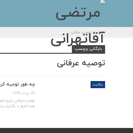
خانه
توصیه عرفانی
بایگانی برچسب
توصیه عرفانی
چه طور توجیه کرد
حکایت
20 مرداد 1395
توصیه عرفانی شیخ انصار
همه كارها را بگذارند ز