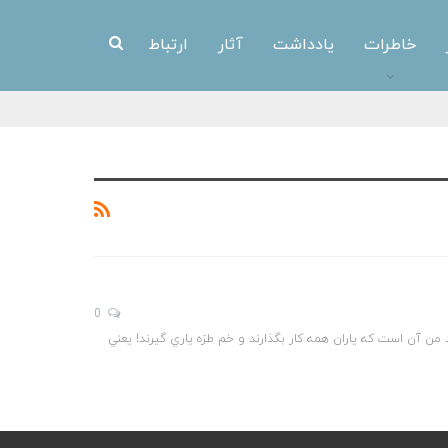
خاطرات
یادداشت
آثار
ارتباط
0
من آن است كه ياران همه كار بگذارند و خم طرَه ياري گيرند! يعني