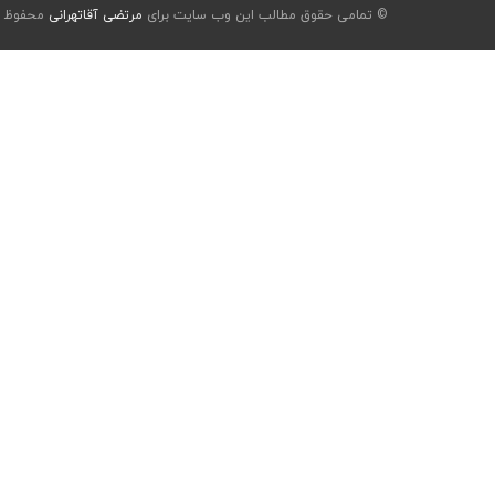
© تمامی حقوق مطالب این وب سایت برای
مرتضی آقاتهرانی
محفوظ ا