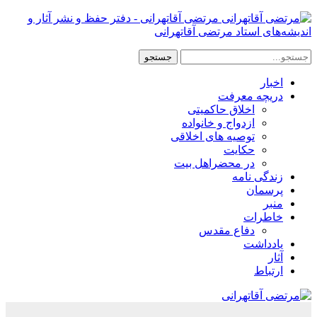
مرتضی آقاتهرانی - دفتر حفظ و نشر آثار و
اندیشه‌های استاد مرتضی آقاتهرانی
اخبار
دریچه معرفت
اخلاق حاکمیتی
ازدواج و خانواده
توصیه های اخلاقی
حکایت
در محضراهل بیت
زندگی نامه
پرسمان
منبر
خاطرات
دفاع مقدس
یادداشت
آثار
ارتباط