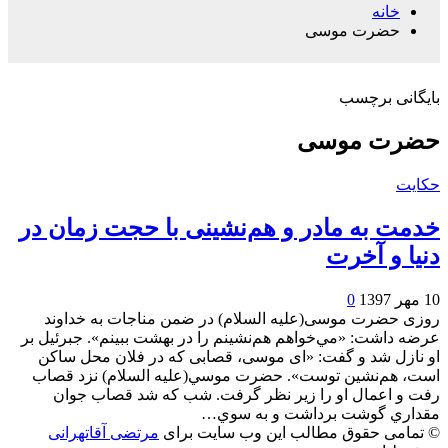
خانه
حضرت موسی
بایگانی برچسب
حضرت موسی
حکایت
خدمت به مادر و هم‌نشینی با حجت زمان در
دنیا و آخرت
10 مهر 1397
0
روزی حضرت موسی(علیه السلام) در ضمن مناجات به خداوند
عرضه داشت: «مي‌خواهم هم‌نشينم را در بهشت ببينم». جبرئيل بر
او نازل شد و گفت: «ای موسی، قصابی که در فلان محل ساکن
است، هم‌نشين توست». حضرت موسي(علیه السلام) نزد قصاب
رفت و اعمال او را زير نظر گرفت. شب که شد قصاب جوان
مقداري گوشت برداشت و به سوي…
© تمامی حقوق مطالب این وب سایت برای
مرتضی آقاتهرانی