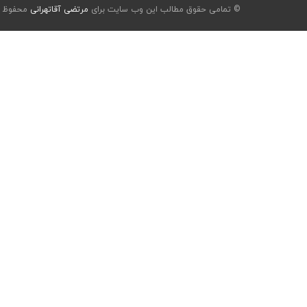
© تمامی حقوق مطالب این وب سایت برای
مرتضی آقاتهرانی
محفوظ ا