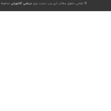
© تمامی حقوق مطالب این وب سایت برای
مرتضی آقاتهرانی
محفوظ ا