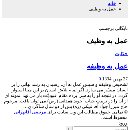
خانه
عمل به وظیف
بایگانی برچسب
عمل به وظیف
حکایت
عمل به وظیفه
27 بهمن 1394
0
تشخیص وظیفه و سپس عمل به آن، رسیدن به رشد نهائی را بر
انسان میسّر می سازد. اگر تمام تلاش انسان بر این مبنا استوار
گردد. در نتیجه او را به سرا پرده مقام عبودیّت بار می نهد. نمونه ای
از آن را در تربیت جناب آخوند همدانی (رض) می توان یافت. مرحوم
حاج ميرزا جواد آقا مَلِكي (ره) پس از دو سال شاگردي…
© تمامی حقوق مطالب این وب سایت برای
مرتضی آقاتهرانی
محفوظ است.
ورود