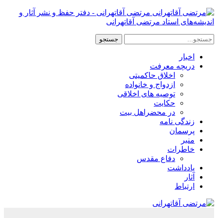
مرتضی آقاتهرانی - دفتر حفظ و نشر آثار و
اندیشه‌های استاد مرتضی آقاتهرانی
اخبار
دریچه معرفت
اخلاق حاکمیتی
ازدواج و خانواده
توصیه های اخلاقی
حکایت
در محضراهل بیت
زندگی نامه
پرسمان
منبر
خاطرات
دفاع مقدس
یادداشت
آثار
ارتباط