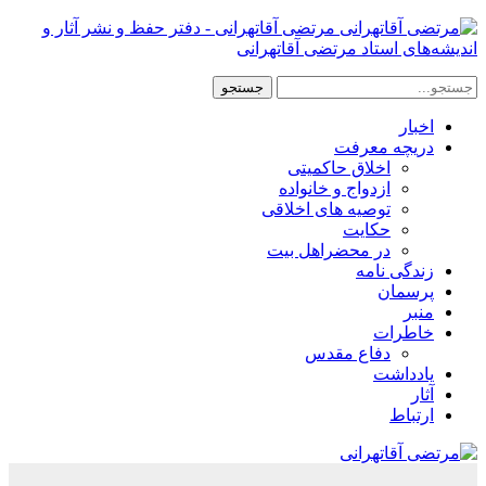
مرتضی آقاتهرانی - دفتر حفظ و نشر آثار و
اندیشه‌های استاد مرتضی آقاتهرانی
اخبار
دریچه معرفت
اخلاق حاکمیتی
ازدواج و خانواده
توصیه های اخلاقی
حکایت
در محضراهل بیت
زندگی نامه
پرسمان
منبر
خاطرات
دفاع مقدس
یادداشت
آثار
ارتباط