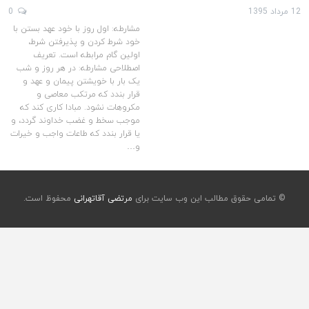
12 مرداد 1395
0
مشارطه: اول روز با خود عهد بستن با
خود شرط کردن و پذیرفتن شرط،
اولین گام مرابطه است. تعریف
اصطلاحی مشارطه: در هر روز و شب
یک بار با خویشتن پیمان و عهد و
قرار بندد که مرتکب معاصی و
مکروهات نشود. مبادا کاری کند که
موجب سخط و غضب خداوند گردد، و
یا قرار بندد که طاعات واجب و خیرات
و…
© تمامی حقوق مطالب این وب سایت برای
مرتضی آقاتهرانی
محفوظ است.