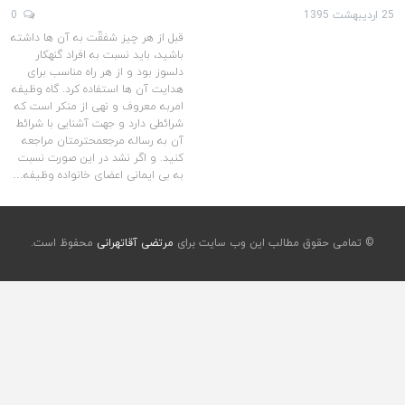
25 اردیبهشت 1395
0
قبل از هر چیز شفقّت به آن ها داشته
باشید، باید نسبت به افراد گنهکار
دلسوز بود و از هر راه مناسب برای
هدایت آن ها استفاده کرد. گاه وظیفه
امربه معروف و نهی از منکر است که
شرائطی دارد و جهت آشنایی با شرائط
آن به رساله مرجعمحترمتان مراجعه
کنید. و اگر نشد در این صورت نسبت
به بی ایمانی اعضای خانواده وظیفه…
© تمامی حقوق مطالب این وب سایت برای
مرتضی آقاتهرانی
محفوظ است.