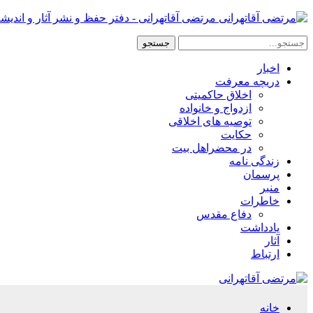
مرتضی آقاتهرانی - دفتر حفظ و نشر آثار و اندیش
اخبار
دریچه معرفت
اخلاق حاکمیتی
ازدواج و خانواده
توصیه های اخلاقی
حکایت
در محضراهل بیت
زندگی نامه
پرسمان
منبر
خاطرات
دفاع مقدس
یادداشت
آثار
ارتباط
خانه