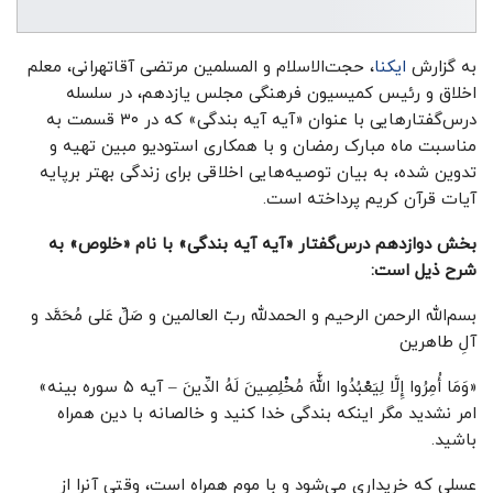
به گزارش
ایکنا
، حجت‌الاسلام و المسلمین مرتضی آقاتهرانی، معلم
اخلاق و رئیس کمیسیون فرهنگی مجلس یازدهم، در سلسله
درس‌گفتار‌هایی با عنوان «آیه آیه بندگی» که در ۳۰ قسمت به
مناسبت ماه مبارک رمضان و با همکاری استودیو مبین تهیه و
تدوین شده، به بیان توصیه‌هایی اخلاقی برای زندگی بهتر برپایه
آیات قرآن کریم پرداخته است.
بخش دوازدهم درس‌گفتار «آیه آیه بندگی» با نام «خلوص» به
شرح ذیل است:
بسم‌الله الرحمن الرحیم و الحمدلله ربّ العالمین و صَلِّ عَلی مُحَمَّد و
آلِ طاهرین
«وَمَا أُمِرُوا إِلَّا لِیَعْبُدُوا اللَّهَ مُخْلِصِینَ لَهُ الدِّینَ – آیه ۵ سوره بینه»
امر نشدید مگر اینکه بندگی خدا کنید و خالصانه با دین همراه
باشید.
عسلی که خریداری می‌شود و با موم همراه است، وقتی آنرا از