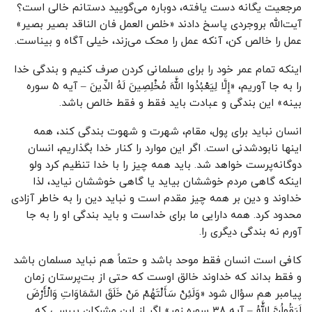
مرجعیت یگانه دست یافته، دوباره می‌گویید دستانم خالی است؟
آیت‌الله بروجردی پاسخ دادند «خلص العمل فان الناقد بصیر بصیر»
عمل را خالص کن، آنکه عمل را محک می‌زند، خیلی آگاه و بیناست.
اینکه تمام عمر خود را برای مسلمانی کردن صرف کنیم و بندگی خدا
را به جا آوریم، «إِلَّا لِیَعْبُدُوا اللَّهَ مُخْلِصِینَ لَهُ الدِّینَ – آیه ۵ سوره
بینه» این بندگی و عبادت باید فقط و فقط خالص باشد.
انسان نباید برای پول، مقام، شهرت و شهوت بندگی کند، همه
اینها نابودشدنی است. اگر این موارد را کنار خدا بگذاریم، انسان
دوگانه‌پرست خواهد شد. باید همه چیز را با خدا تنظیم کرد ولو
اینکه گاهی مردم خوششان بیاید یا گاهی خوششان نیاید، لذا
خداوند و دین بر همه چیز مقدم است و نباید دین را به خاطر آزادی
محدود کرد. همه دارایی ما برای خداست و باید بندگی او را به جا
آورم نه بندگی دیگری را.
کافی است انسان فقط موحد باشد و حتماً هم نباید مسلمان باشد
و فقط بداند که خداوند خالق اوست که حتی از بت‌پرستان زمان
پیامبر هم سؤال شود «وَلَئِنْ سَأَلْتَهُمْ مَنْ خَلَقَ السَّمَاوَاتِ وَالْأَرْضَ
لَیَقُولُنَّ اللَّهُ – آیه ۳۸ سوره زمر» اگر از این مشرکان بپرسی که