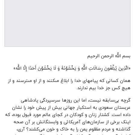
بسم اللّه الرحمن الرحیم
«الَّذِینَ یُبَلِّغُونَ رِسَالَاتِ اللَّهِ وَ یَخْشَوْنَهُ وَ لَا یَخْشَوْنَ أَحَدًا إِلَّا اللَّه»
همان کسانى که پیامهاى خدا را ابلاغ مى‏کنند و از او مى‏ترسند و از
هیچ کس جز خدا بیم ندارند.
گرچه بی‌سابقه نیست، اما این روزها سرسپردگی پادشاهی
عربستان سعودی به استکبار جهانی بیش از پیش خود را نشان
داده است. کشتار زنان و کودکان در کجای عالم مورد قبول بوده، که
اینک برخی از سازمان‌های آمریکائی و وابستگانش بر آن صحه
گذاشته و مردم مظلوم یمن را به خاک و خون می‌کشند؟ آری،