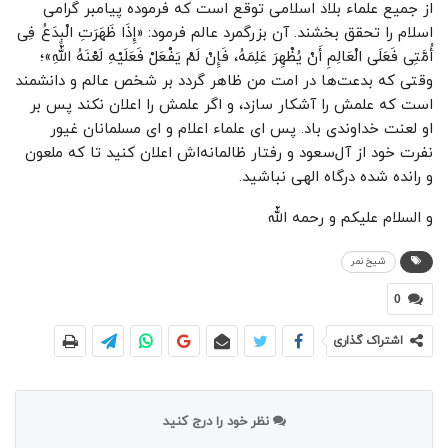
از جمیع علماء بلاد اسلامی توقع است که فرموده پیامبر گرامی
اسلام را تحقق بخشند. آن بزرگمرد عالم فرمود: «إِذَا ظَهَرَتِ الْبِدَعُ فِی
أُمَّتِی فَعَلَى الْعَالِمِ أَنْ یُظْهِرَ عَلِمَهُ، فَإِنْ لَمْ یَفْعَلْ فَعَلَیْهِ لَعْنَهُ اللَّهِ»؛
وقتی که بدعت‌ها در امت من ظاهر گردد بر شخص عالم و دانشمند
است که علمش را آشکار سازد، و اگر علمش را اعلان نکند پس بر
او لعنت خداوندی باد. پس ای علماء اعلام و ای مسلمانان غیور
نفرت خود از آل‌سعود و رفتار ظالمانه‌اش اعلان کنید تا که ملعون
و رانده شده درگاه الهی نباشید.
و السلام علیکم و رحمه اللّه
شیخ نمر
0
اشتراک گذاری
نظر خود را درج کنید