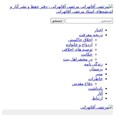
مرتضی آقاتهرانی - دفتر حفظ و نشر آثار و
اندیشه‌های استاد مرتضی آقاتهرانی
اخبار
دریچه معرفت
اخلاق حاکمیتی
ازدواج و خانواده
توصیه های اخلاقی
حکایت
در محضراهل بیت
زندگی نامه
پرسمان
منبر
خاطرات
دفاع مقدس
یادداشت
آثار
ارتباط