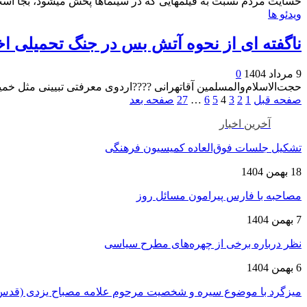
حسایت مردم نسبت به فیلمهایی که در سینماها پخش میشود، بجا است
ویدئو ها
ناگفته ای از نحوه آتش بس در جنگ تحمیلی اخ
9 مرداد 1404
0
حجت‌الاسلام‌‌والمسلمین آقاتهرانی ????اردوی معرفتی تبیینی مثل خمی
صفحه قبل
1
2
3
4
5
6
…
27
صفحه بعد
آخرین اخبار
تشکیل جلسات فوق‌العاده کمیسیون فرهنگی
18 بهمن 1404
مصاحبه با فارس پیرامون مسائل روز
7 بهمن 1404
نظر درباره برخی از چهره‌های مطرح سیاسی
6 بهمن 1404
میزگرد با موضوع سیره و شخصیت مرحوم علامه مصباح یزدی (قدس