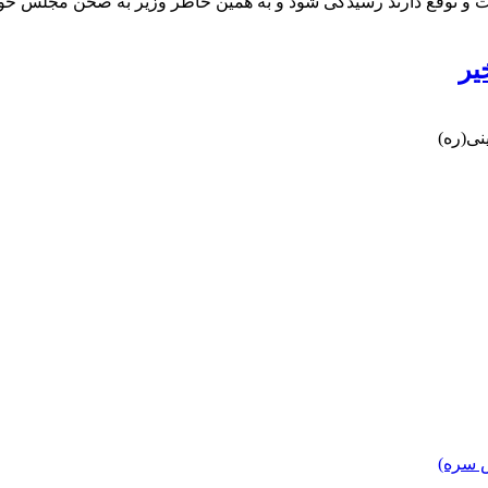
 و توقع دارند رسیدگی شود و به همین خاطر وزیر به صحن مجلس خوا
یر
نی(ره)
 سره)