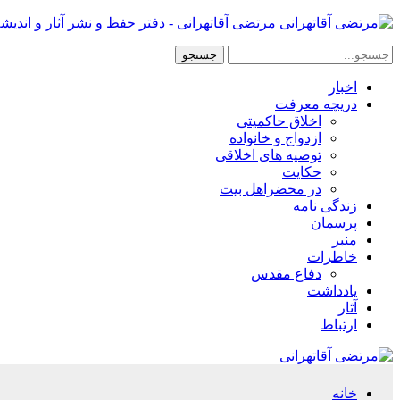
مرتضی آقاتهرانی - دفتر حفظ و نشر آثار و اندیش
اخبار
دریچه معرفت
اخلاق حاکمیتی
ازدواج و خانواده
توصیه های اخلاقی
حکایت
در محضراهل بیت
زندگی نامه
پرسمان
منبر
خاطرات
دفاع مقدس
یادداشت
آثار
ارتباط
خانه