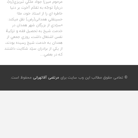
مرحوم ميرزا جواد ملكي تبريزي(ره)،
دربارۀ توجّه به تقدّم آخرت بر دنيا
خاطره­ اي را از استاد خود، ملا­
حسينقلي همدانی(رض) نقل مي­كند:
«سيّدي از بزرگان شهر همدان در
خدمت شيخ به تحصيل فقه و تزكيۀ
نفس اشتغال داشت، روزي جمعي از
همدان به خدمت شيخ رسيده بودند،
از يكي از برادران سيّد شكايت داشتند
كه در بعضي…
© تمامی حقوق مطالب این وب سایت برای
مرتضی آقاتهرانی
محفوظ است.