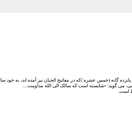
پانزده گانه (خمس عشره )که در مفاتیح الجنان نیز آمده اند، به خود سا
ی- می گوید: «شایسته است که سالک الی الله مداومت…
است.