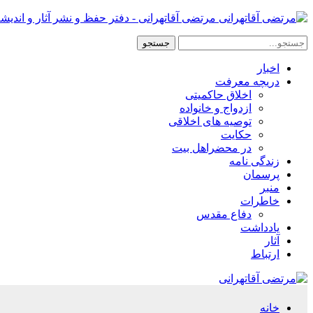
مرتضی آقاتهرانی - دفتر حفظ و نشر آثار و اندیش
اخبار
دریچه معرفت
اخلاق حاکمیتی
ازدواج و خانواده
توصیه های اخلاقی
حکایت
در محضراهل بیت
زندگی نامه
پرسمان
منبر
خاطرات
دفاع مقدس
یادداشت
آثار
ارتباط
خانه