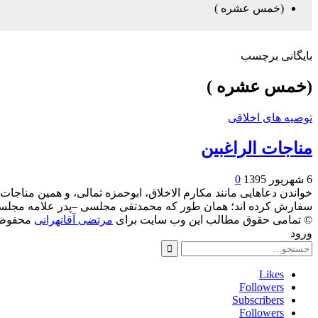
(خمس عشره )
بایگانی برچسب
(خمس عشره )
توصیه های اخلاقی
مناجات الراغبین
6 شهریور 1395
0
خواندن دعاهایی مانند مکارم الاخلاق، ابوحمزه ثمالی، و همین مناجات 
سفارش کرده اند؛ همان طور که محمدتقی مجلسی –پدر علامه مجلس
© تمامی حقوق مطالب این وب سایت برای
مرتضی آقاتهرانی
محفوظ 
ورود
Likes
Followers
Subscribers
Followers