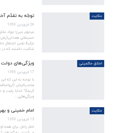
توجّه به تقدّم آخر
حکایت
26 فروردین 1393
حسينقلي همدانی(رض) ن
تزكيۀ نفس اشتغال داش
شكايت داشتند كه در
ویژگی‌‌‌های دولت 
اخلاق حاکمیتی
17 فروردین 1393
با توجه به اين كه اي
صاحب‌الزمان (ارواحنافداه)
كَريمَهْ“ خدايا رغبت و
ويژگي‌هايي…
امام خمینی و بهره
حکایت
13 فروردین 1393
امام راحل. برای همه‌ او
می‌کردند. به گونه‌اي