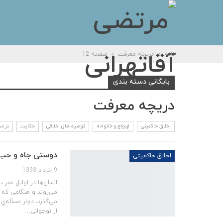
خانه
دریچه معرفت
صفحه 12
بایگانی دسته بندی
دریچه معرفت
اخلاق حاکمیتی
ازدواج و خانواده
توصیه های اخلاقی
حکایت
در م
دوستی جاه و حب
اخلاق حاکمیتی
9 خرداد 1393
انسان‌ها در اوایل عمر 
می‌روند و هنگامی که ب
می‌گذرد، دچار مسأله‌ي م
از نوجوانی…