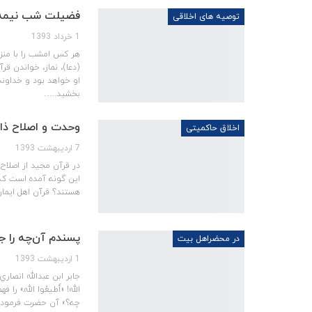
فضیلت شب نیمه
توصیه های اخلاقی
1 خرداد 1393
هر کس امشب را با منزه د
(دعا)، نماز، خواندن ق
او خواهد بود و خداوند 
بخشید..…
وحدت و اصلاح ذا
اخلاق حاکمیتی
7 اردیبهشت 1393
در قرآن مجيد از اصلاح
اين گونه آمده است كه «فَا
هستند؟ قرآن اهل ايمان را 
پسندم آن‌چه را ج
در محضراهل بیت
1 اردیبهشت 1393
جابر ابن عبدالله انصا
الله! «أَطيعُوا اللهَ» را ف
چه؟» آن حضرت فرمود: «أُ