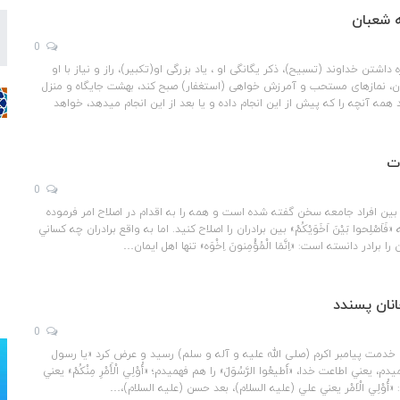
 شعبان
0
اشتن خداوند (تسبیح)، ذکر یگانگی او ، یاد بزرگی او(تکبیر)، راز و نیاز با او
رآن، نمازهای مستحب و آمرزش خواهی (استغفار) صبح کند، بهشت جایگاه و منزل
همه آنچه را که پیش از این انجام داده و یا بعد از این انجام می‏دهد، خواهد
ت
0
 بين افراد جامعه سخن گفته شده است و همه را به اقدام در اصلاح امر فرموده
َصْلِحوا بَيْنَ اَخَوَيْکُمْ» بين برادران را اصلاح كنيد. اما به واقع برادران چه كساني
برادر دانسته است: «اِنَّمَا الْمُؤْمِنونَ اِخْوَه» تنها اهل ايمان…
انان پسندد
0
ري خدمت پيامبر اكرم (صلی الله علیه و آله و سلم) رسيد و عرض كرد «يا رسول
هميدم، يعني اطاعت خدا، «أَطيعُوا الرَّسُوَلَ» را هم فهميدم؛ «أُوْلِي الْأَمْرِ مِنْكُمْ» يعني
وْلِي الْاَمْر يعني علي (علیه السلام)، بعد حسن (علیه السلام)،…