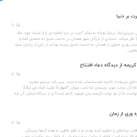
ت بر دنیا
0
مرحوم ميرزا جواد ملكي تبريزي(ره)، دربارۀ توجّه به تقدّم آخرت بر دنيا خاطره­ اي را از استاد خود، ملا­
قل مي­كند: «سيّدي از بزرگان شهر همدان در خدمت شيخ به تحصيل فقه و
ت، روزي جمعي از همدان به خدمت شيخ رسيده بودند، از يكي از برادران سيّد
 بعضي…
کریمه از دیدگاه دعاء افتتاح
0
ن دعاي شريفه از ناحيه مقدسه صادر شده است. پس بايد ببينيم حضرت
 آن دولت مورد رغبتشان كه تحت عنوان ”اللهمَّ اِنّا نَرْغَبُ اِلَيْكَ فِي دَوْلَهْ
 خواست ما از تو دولت كريمه بيان فرمود، كدام است؟ و از ديدگاه ايشان، آن چه
‌ وری از زمان
0
قات، برنامه‌ای را تنظیم کرده بودند و با نظم خاصّی به همه آن‌ها رسیدگی
 که نقل شده است: «امام از ساعت سه نیمه شب از خواب برمی‌خاستند جهت