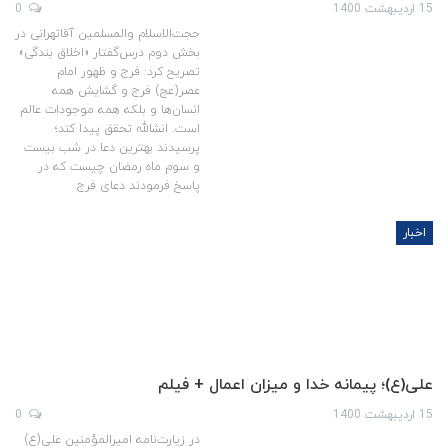
15 اردیبهشت 1400
0
حجت‌الاسلام والمسلمین آقاتهرانی در
بخش دوم درس‌گفتار «اخلاق بندگی»
تصریح کرد: فرج و ظهور امام
عصر(عج) فرج و گشایش همه
انسان‌ها و بلکه همه موجودات عالم
است. انشالله تحقق پیدا کند؛
پرسیدند بهترین دعا در شب بیست
و سوم ماه رمضان چیست که در
پاسخ فرمودند دعای فرج.
اخبار
علی(ع)؛ پیمانه خدا و میزان اعمال + فیلم
15 اردیبهشت 1400
0
در زیارت‌نامه امیرالمؤمنین علی(ع)