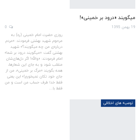
میگویند «درود بر خمینی»!
19 بهمن 1395
0
روزی حضرت امام خمینی (ره) به
مرحوم شهيد بهشتی فرمودند: «مردم
درباره‌ی من چه ميگويند؟» شهيد
بهشتی گفت: «ميگويند درود بر شما»
امام فرمودند: «والله! اگر دل‌های‌شان
منقلب شود و به جای اين شعارها،
همه بگويند «مرگ بر خمينی»، من از
جای خود تكان نميخورم!» اين يعنی
فقط خدا طرف حساب من است و من
فقط با…
توصیه های اخلاقی