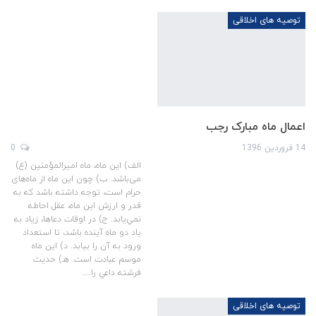
توصیه های اخلاقی
اعمال ماه مبارک رجب
14 فروردین 1396
0
الف) اين ماه، ماه اميرالمؤمنين (ع)
می‌‌باشد. ب) چون اين ماه از ماه‌های
حرام است، توجه داشته باشد كه به
قدر و ارزش اين ماه، عقل احاطه
نمي‌يابد. ج) در اوقات دعاها، زياد به
ياد دو ماه آينده باشد، تا استعداد
ورود به آن را بيابد. د) اين ماه
موسم عبادت است. هـ) حديث
فرشته داعي را…
توصیه های اخلاقی