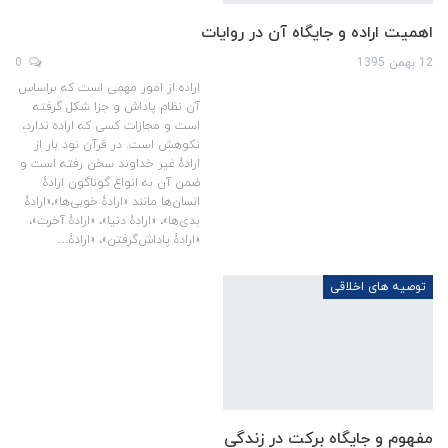
اهمیت اراده و جایگاه آن در روایات
12 بهمن 1395
0
اراده از امور مهمی است که براساس
آن نظام پاداش و جزا شکل گرفته
است و مجازات کسی که اراده ندارد،
نکوهش است. در قرآن نود بار از
ارادۀ غیر خداوند سخن رفته است و
ضمن آن به انواع گوناگون ارادۀ
انسان‌ها مانند «ارادۀ خوبی‌ها»،«ارادۀ
بدی‌ها»، «ارادۀ دنیا»، «ارادۀ آخرت»،
«ارادۀ پاداش‌گرفتن»،‌ «ارادۀ…
توصیه های اخلاقی
مفهوم و جایگاه برکت در زندگی