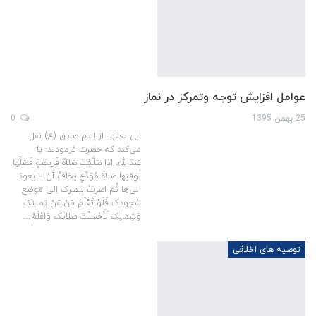
عوامل افزایش توجه وتمرکز در نماز
25 بهمن 1395
0
ابی یعفور از امام صادق (ع) نقل
می‌کند که حضرت فرمودند: یا
عَبدَاللهِ، اِذا صَلَّیْتَ صَلاةَ فَریضَةٍ فَصَلِّها
لَوِقتِها صَلاةَ مُوَدِّعٍ یَخافُ أَنْ لا یَعودَ
الی‌ها ثُمَّ اصرِفْ بِبَصرِک اِلی مَوضِع
سُجودِک فَلَوْ تَعْلَمُ مَنْ عَنْ یَمینِکَ
وَشِمالِک لَأَحْسَنْتَ صَلاتَک وَاعْلَمْ…
توصیه های اخلاقی