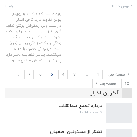
7 بهمن 1395
0
بايد دانست كه «بركت» با پول‌دار
بودن تفاوت دارد. گاهی انسان
داراست، ولي زندگي‌اش بركتي ندارد.
گاهي نيز عمر بسيار دارد، ولي بركت
ندارد. مصداق كامل و نمونه اتّم
زندگي پربركت، زندگي پيامبر (ص)
است. درباره آن حضرت با طعنه
مي‌گفتند: پيامبر فقط يك دختر دارد،
پسر ندارد و نسلش منقطع خواهد…
صفحه قبل
1
…
3
4
5
6
7
…
12
صفحه بعد
آخرین اخبار
درباره تجمع ضدانقلاب
3 اسفند 1404
تشکر از مسئولین اصفهان