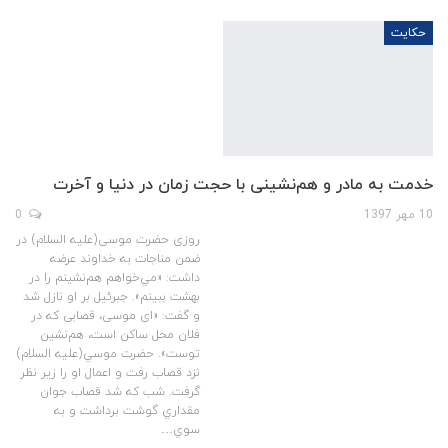
حکایت
خدمت به مادر و هم‌نشینی با حجت زمان در دنیا و آخرت
10 مهر 1397
0
روزی حضرت موسی(علیه السلام) در
ضمن مناجات به خداوند عرضه
داشت: «مي‌خواهم هم‌نشينم را در
بهشت ببينم». جبرئيل بر او نازل شد
و گفت: «ای موسی، قصابی که در
فلان محل ساکن است، هم‌نشين
توست». حضرت موسي(علیه السلام)
نزد قصاب رفت و اعمال او را زير نظر
گرفت. شب که شد قصاب جوان
مقداري گوشت برداشت و به
سوي…